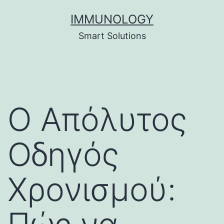
Skip
IMMUNOLOGY
to
Smart Solutions
content
Ο Απόλυτος
Οδηγός
Χρονισμού: