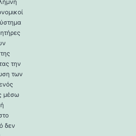
πλήμνη
ονομικοί
σύστημα
νητήρες
υν
 της
τας την
ίωση των
 ενός
ς μέσω
κή
στο
τό δεν