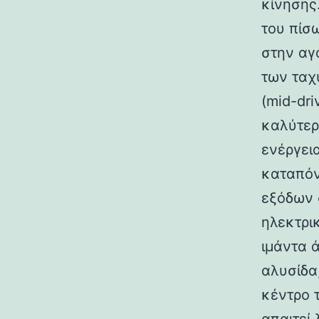
κίνησης
του πίσω
στην αγ
των ταχ
(mid-dri
καλύτερ
ενέργει
καταπόν
εξόδων 
ηλεκτρι
ιμάντα ά
αλυσίδα
κέντρο τ