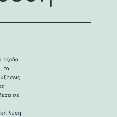
α έξοδα
, το
αυξήσεις
άς
Μέσα σε
ική λύση