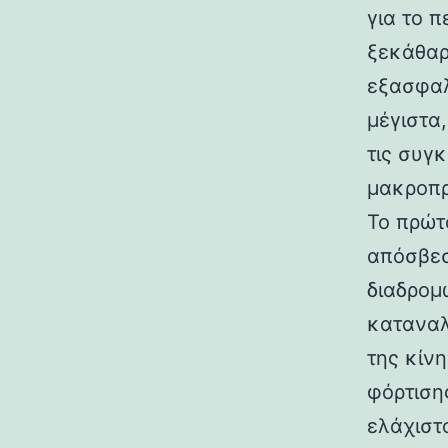
για το 
ξεκάθαρ
εξασφαλ
μέγιστα
τις συγ
μακροπρ
Το πρώτ
απόσβεσ
διαδρομ
καταναλ
της κίν
φόρτιση
ελάχιστ