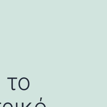
 το
ρικό