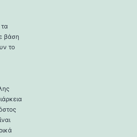
 τα
με βάση
υν το
λης
ιάρκεια
κόστος
ίναι
ρικά