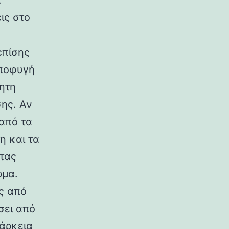
α
ις στο
επίσης
αποφυγή
ητη
ης. Αν
από τα
η και τα
τας
ωμα.
ς από
ύσει από
ιάρκεια