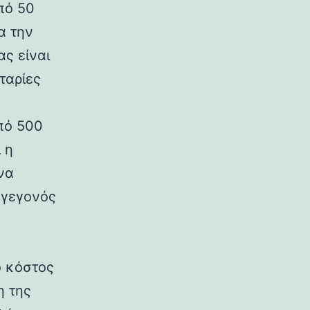
πό 50
α την
ας είναι
ταρίες
πό 500
 η
να
 γεγονός
ο κόστος
η της