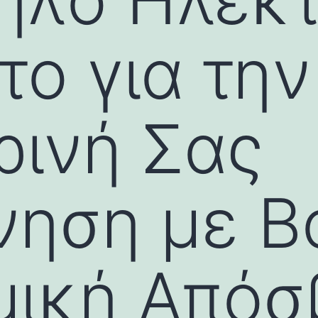
ο για την
ρινή Σας
νηση με Β
μική Απόσ