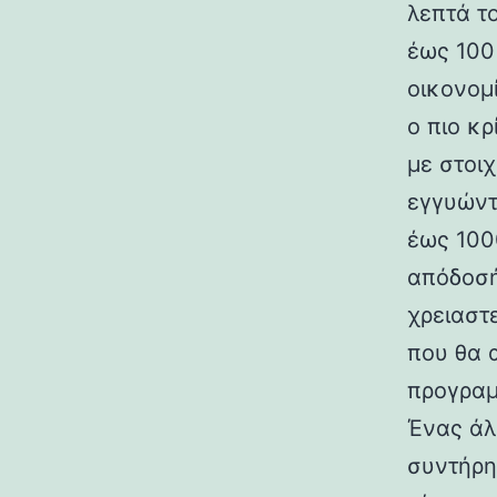
λεπτά τ
έως 100
οικονομί
ο πιο κ
με στοι
εγγυώντ
έως 100
απόδοσή
χρειαστ
που θα 
προγραμ
Ένας άλ
συντήρη