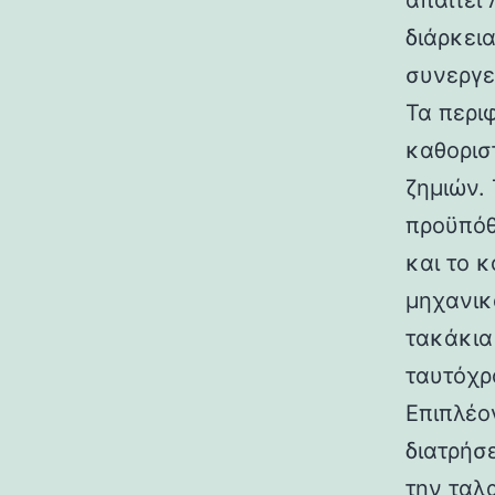
απαιτεί
διάρκει
συνεργε
Τα περι
καθορισ
ζημιών.
προϋπόθ
και το 
μηχανικά
τακάκια
ταυτόχρ
Επιπλέο
διατρήσε
την ταλ