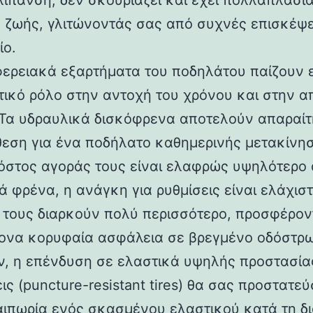
 λίπανση, δεν σκουριάζει και έχει πολλαπλάσι
α ζωής, γλιτώνοντάς σας από συχνές επισκέψε
ίο.
φερειακά εξαρτήματα του ποδηλάτου παίζουν 
τικό ρόλο στην αντοχή του χρόνου και στην 
 Τα υδραυλικά δισκόφρενα αποτελούν απαραίτ
εση για ένα ποδήλατο καθημερινής μετακίνησ
κόστος αγοράς τους είναι ελαφρώς υψηλότερο 
 φρένα, η ανάγκη για ρυθμίσεις είναι ελάχιστ
 τους διαρκούν πολύ περισσότερο, προσφέρον
ονα κορυφαία ασφάλεια σε βρεγμένο οδόστρ
ν, η επένδυση σε ελαστικά υψηλής προστασία
ις (puncture-resistant tires) θα σας προστατε
αιπωρία ενός σκασμένου ελαστικού κατά τη δ