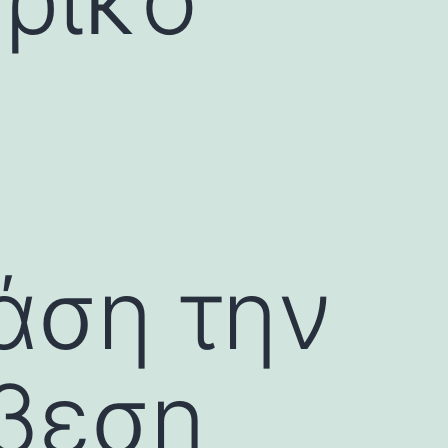
άση την
βεση