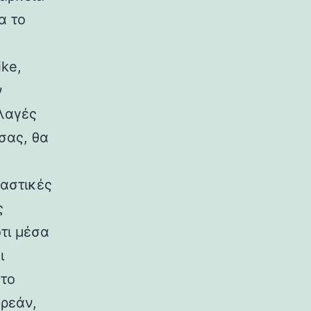
α το
ike,
ν
λλαγές
σας, θα
 αστικές
ς
ότι μέσα
ι
 το
ωρεάν,