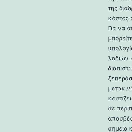
της δια
κόστος 
Για να α
μπορείτ
υπολογίσ
λαδιών 
διαπιστ
ξεπεράσ
μετακιν
κοστίζει
σε περί
αποσβέσ
σημείο 