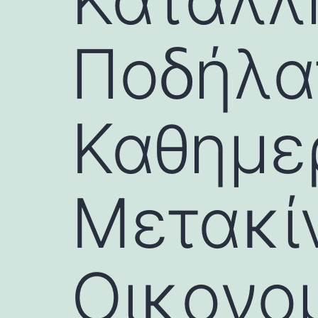
Ποδήλατ
Καθημε
Μετακί
Οικονο